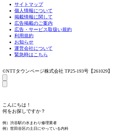
サイトマップ
個人情報について
掲載情報に関して
広告掲載のご案内
広告・サービス取扱い規約
利用規約
お知らせ
運営会社について
緊急時はこちら
©NTTタウンページ株式会社 TP25-193号【261029】
こんにちは！
何をお探しですか？
例）渋谷駅の水まわり修理業者
例）世田谷区の土日にやっている内科