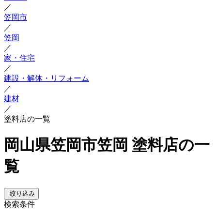
／
笠岡市
／
笠岡
／
家・住宅
／
建設・解体・リフォーム
／
建材
／
塗料店の一覧
岡山県笠岡市笠岡 塗料店の一
覧
絞り込み
検索条件