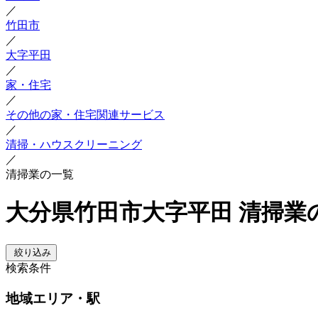
／
竹田市
／
大字平田
／
家・住宅
／
その他の家・住宅関連サービス
／
清掃・ハウスクリーニング
／
清掃業の一覧
大分県竹田市大字平田 清掃業
絞り込み
検索条件
地域
エリア・駅