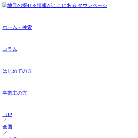
ホーム・検索
コラム
はじめての方
事業主の方
TOP
／
全国
／