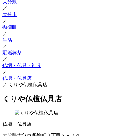
大分県
／
大分市
／
顕徳町
／
生活
／
冠婚葬祭
／
仏壇・仏具・神具
／
仏壇・仏具店
／
くりや仏檀仏具店
くりや仏檀仏具店
仏壇・仏具店
大分県大分市顕徳町３丁目２－２４