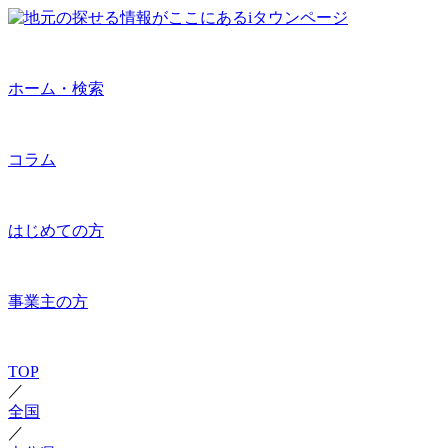
ホーム・検索
コラム
はじめての方
事業主の方
TOP
／
全国
／