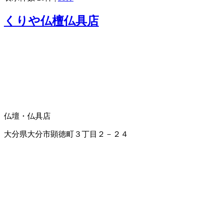
くりや仏檀仏具店
仏壇・仏具店
大分県大分市顕徳町３丁目２－２４