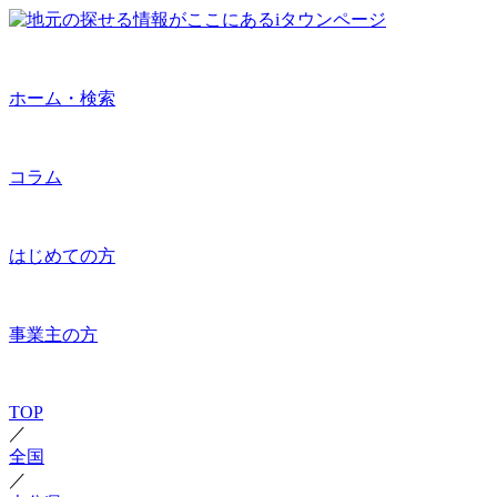
ホーム・検索
コラム
はじめての方
事業主の方
TOP
／
全国
／