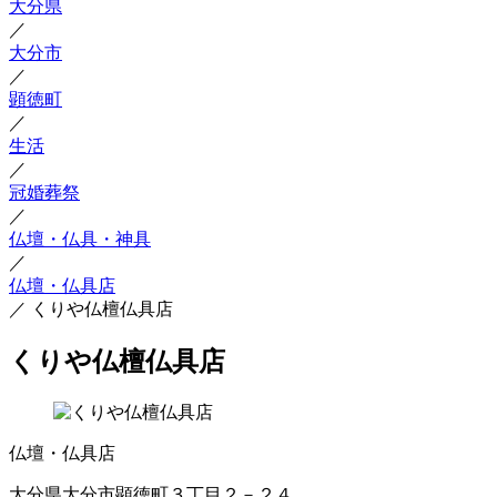
大分県
／
大分市
／
顕徳町
／
生活
／
冠婚葬祭
／
仏壇・仏具・神具
／
仏壇・仏具店
／
くりや仏檀仏具店
くりや仏檀仏具店
仏壇・仏具店
大分県大分市顕徳町３丁目２－２４