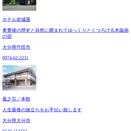
ホテル岩城屋
奥豊後の歴史と自然に囲まれてゆっくりとくつろげる木版画
の宿
大分県竹田市
0974-62-2211
風之荘／本館
人生最後の旅立ちをお手伝い致します
大分県大分市