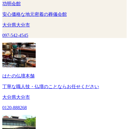
功明会館
安心価格な地元密着の葬儀会館
大分県大分市
097-542-4545
はたの仏壇本舗
丁寧な職人技・仏壇のことならお任せください
大分県大分市
0120-888268