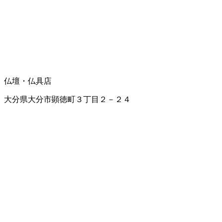
仏壇・仏具店
大分県大分市顕徳町３丁目２－２４