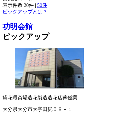
表示件数
20件
|
50件
ピックアップとは？
功明会館
ピックアップ
貸花環
斎場
造花製造
造花店
葬儀業
大分県大分市大字田尻５８－１