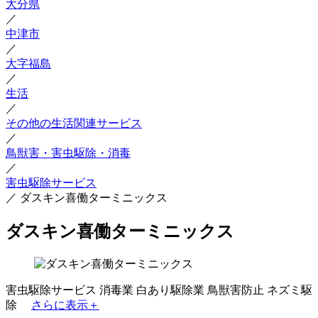
大分県
／
中津市
／
大字福島
／
生活
／
その他の生活関連サービス
／
鳥獣害・害虫駆除・消毒
／
害虫駆除サービス
／
ダスキン喜働ターミニックス
ダスキン喜働ターミニックス
害虫駆除サービス
消毒業
白あり駆除業
鳥獣害防止
ネズミ駆
除
さらに表示＋