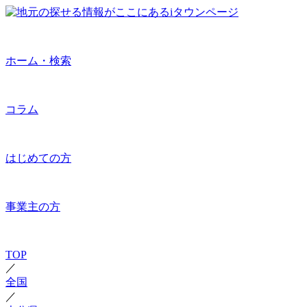
ホーム・検索
コラム
はじめての方
事業主の方
TOP
／
全国
／