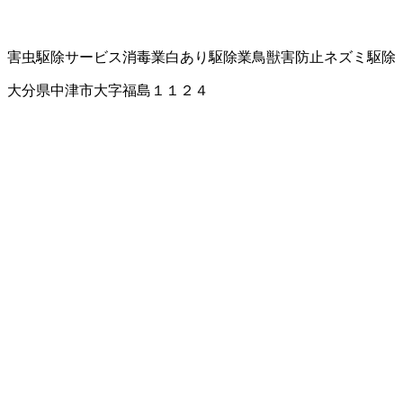
害虫駆除サービス
消毒業
白あり駆除業
鳥獣害防止
ネズミ駆除
大分県中津市大字福島１１２４