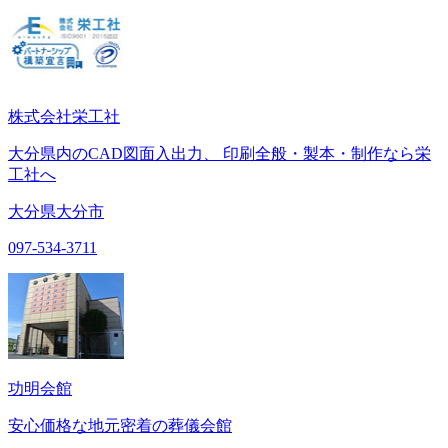
株式会社栄工社
大分県内のCAD図面入出力、 印刷全般・製本・制作なら栄
工社へ
大分県大分市
097-534-3711
功明会館
安心価格な地元密着の葬儀会館