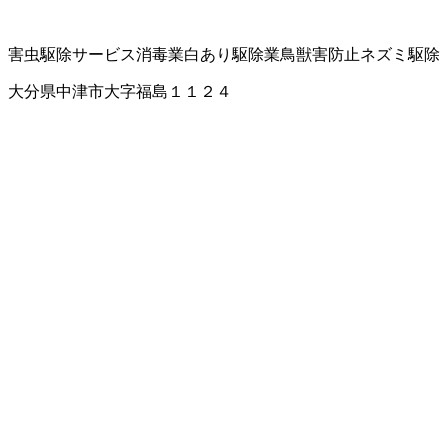
害虫駆除サービス
消毒業
白あり駆除業
鳥獣害防止
ネズミ駆除
大分県中津市大字福島１１２４