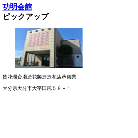
功明会館
ピックアップ
貸花環
斎場
造花製造
造花店
葬儀業
大分県大分市大字田尻５８－１