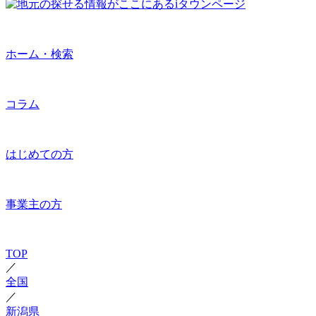
ホーム・検索
コラム
はじめての方
事業主の方
TOP
／
全国
／
新潟県