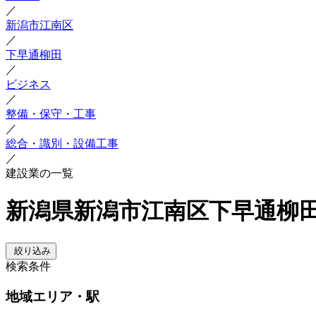
／
新潟市江南区
／
下早通柳田
／
ビジネス
／
整備・保守・工事
／
総合・識別・設備工事
／
建設業の一覧
新潟県新潟市江南区下早通柳田
絞り込み
検索条件
地域
エリア・駅