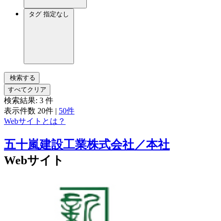
タグ
指定なし
検索する
すべてクリア
検索結果:
3
件
表示件数
20件
|
50件
Webサイトとは？
五十嵐建設工業株式会社／本社
Webサイト