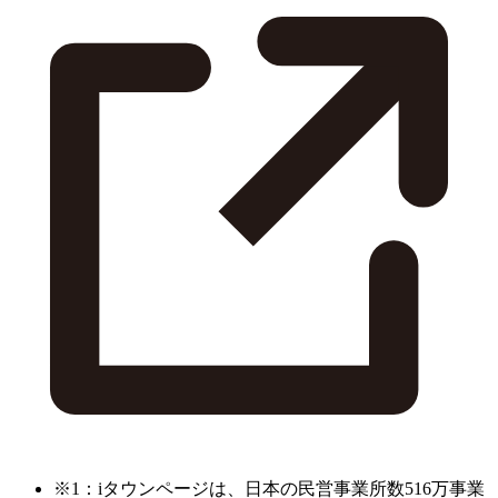
※1：iタウンページは、日本の民営事業所数516万事業