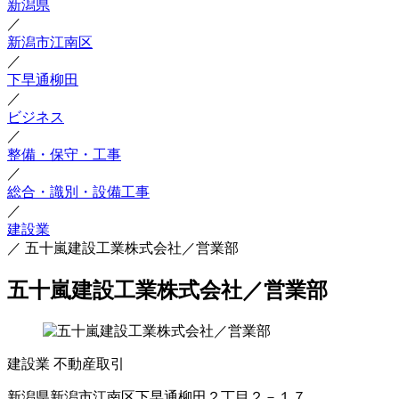
新潟県
／
新潟市江南区
／
下早通柳田
／
ビジネス
／
整備・保守・工事
／
総合・識別・設備工事
／
建設業
／
五十嵐建設工業株式会社／営業部
五十嵐建設工業株式会社／営業部
建設業
不動産取引
新潟県新潟市江南区下早通柳田２丁目２－１７