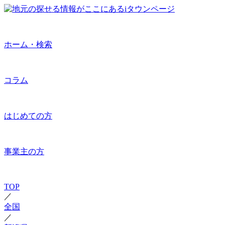
ホーム・検索
コラム
はじめての方
事業主の方
TOP
／
全国
／