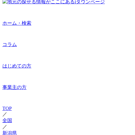
ホーム・検索
コラム
はじめての方
事業主の方
TOP
／
全国
／
新潟県