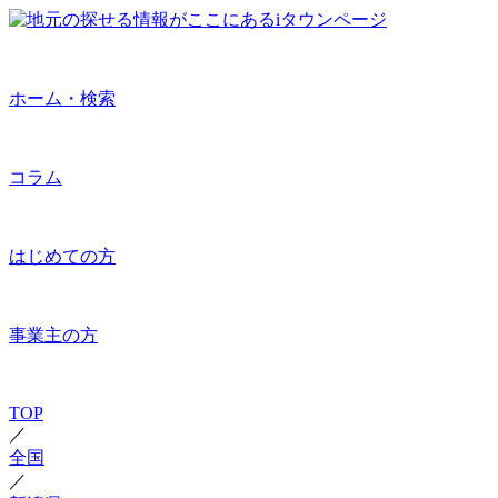
ホーム・検索
コラム
はじめての方
事業主の方
TOP
／
全国
／