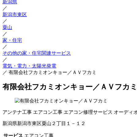
新潟県
／
新潟市東区
／
粟山
／
家・住宅
／
その他の家・住宅関連サービス
／
電気・電力・太陽光発電
／
有限会社フカミオンキョー／ＡＶフカミ
有限会社フカミオンキョー／ＡＶフカ
アンテナ工事
エアコン工事
エアコン修理サービス
オーディ
新潟県新潟市東区粟山２丁目１－１２
サービス
エアコン工事