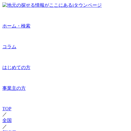
ホーム・検索
コラム
はじめての方
事業主の方
TOP
／
全国
／