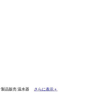
ミ
オ製品販売
温水器
さらに表示＋