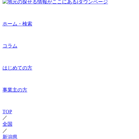
ホーム・検索
コラム
はじめての方
事業主の方
TOP
／
全国
／
新潟県