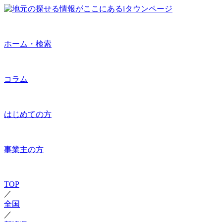
ホーム・検索
コラム
はじめての方
事業主の方
TOP
／
全国
／