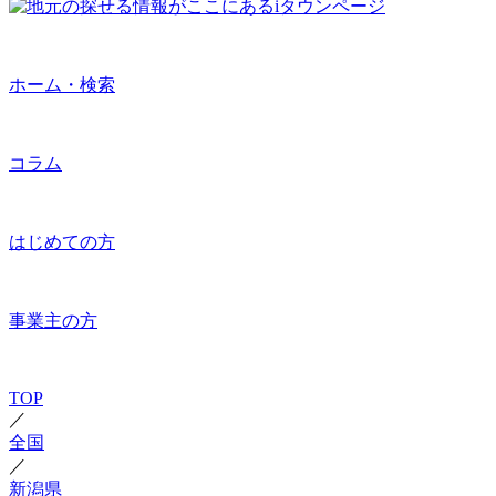
ホーム・検索
コラム
はじめての方
事業主の方
TOP
／
全国
／
新潟県