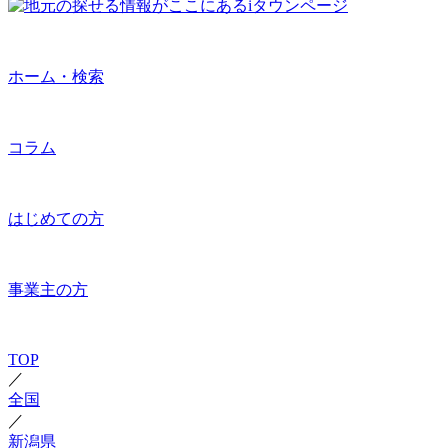
ホーム・検索
コラム
はじめての方
事業主の方
TOP
／
全国
／
新潟県