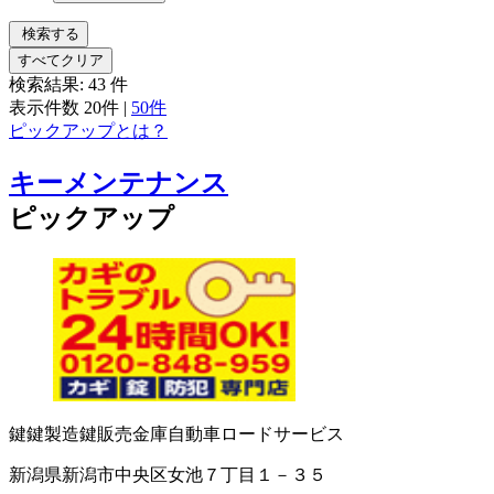
検索する
すべてクリア
検索結果:
43
件
表示件数
20件
|
50件
ピックアップとは？
キーメンテナンス
ピックアップ
鍵
鍵製造
鍵販売
金庫
自動車ロードサービス
新潟県新潟市中央区女池７丁目１－３５