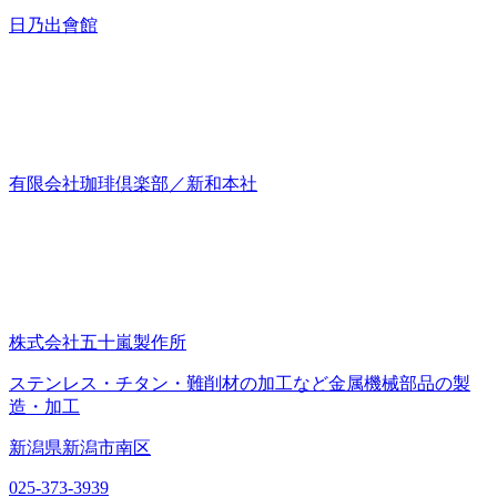
日乃出會館
有限会社珈琲倶楽部／新和本社
株式会社五十嵐製作所
ステンレス・チタン・難削材の加工など金属機械部品の製
造・加工
新潟県新潟市南区
025-373-3939