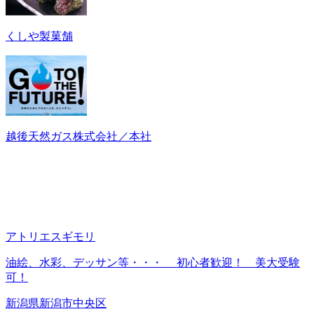
くしや製菓舗
越後天然ガス株式会社／本社
アトリエスギモリ
油絵、水彩、デッサン等・・・ 初心者歓迎！ 美大受験
可！
新潟県新潟市中央区