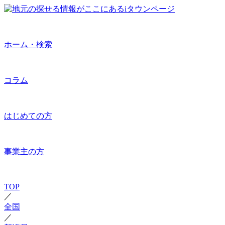
ホーム・検索
コラム
はじめての方
事業主の方
TOP
／
全国
／