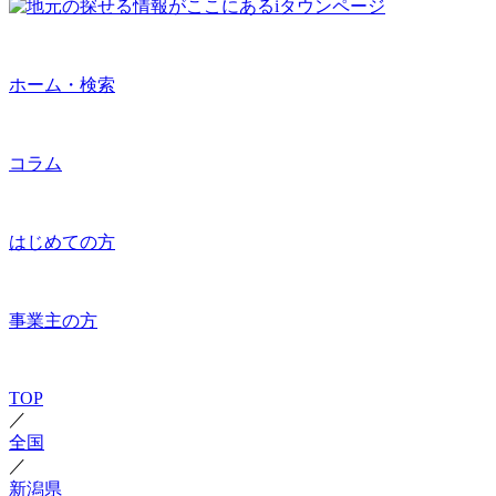
ホーム・検索
コラム
はじめての方
事業主の方
TOP
／
全国
／
新潟県