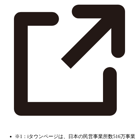
※1：iタウンページは、日本の民営事業所数516万事業