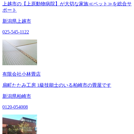
上越市の【上原動物病院】が大切な家族≪ペット≫を総合サ
ポート
新潟県上越市
025-545-1122
有限会社小林畳店
扇町たたみ工房 1級技能士のいる柏崎市の畳屋です
新潟県柏崎市
0120-054008