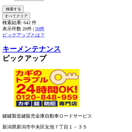
検索する
すべてクリア
検索結果:
642
件
表示件数
20件
|
50件
ピックアップとは？
キーメンテナンス
ピックアップ
鍵
鍵製造
鍵販売
金庫
自動車ロードサービス
新潟県新潟市中央区女池７丁目１－３５