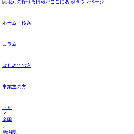
ホーム・検索
コラム
はじめての方
事業主の方
TOP
／
全国
／
新潟県