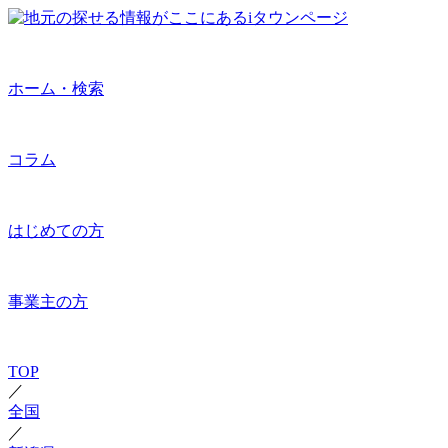
ホーム・検索
コラム
はじめての方
事業主の方
TOP
／
全国
／