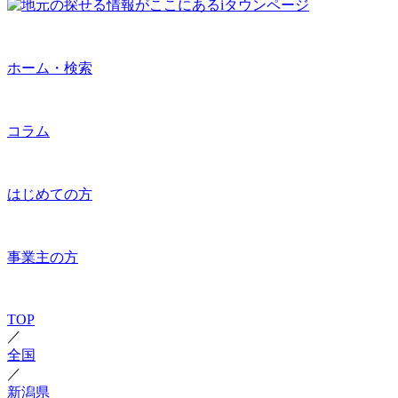
ホーム・検索
コラム
はじめての方
事業主の方
TOP
／
全国
／
新潟県