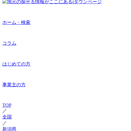
ホーム・検索
コラム
はじめての方
事業主の方
TOP
／
全国
／
新潟県