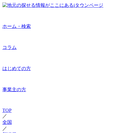
ホーム・検索
コラム
はじめての方
事業主の方
TOP
／
全国
／