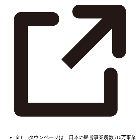
※1：iタウンページは、日本の民営事業所数516万事業