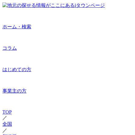
ホーム・検索
コラム
はじめての方
事業主の方
TOP
／
全国
／