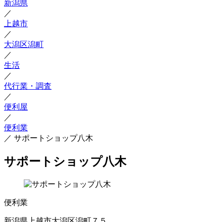
新潟県
／
上越市
／
大潟区潟町
／
生活
／
代行業・調査
／
便利屋
／
便利業
／
サポートショップ八木
サポートショップ八木
便利業
新潟県上越市大潟区潟町７５