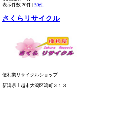
表示件数
20件
|
50件
さくらリサイクル
便利業
リサイクルショップ
新潟県上越市大潟区潟町３１３