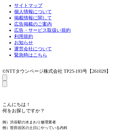
サイトマップ
個人情報について
掲載情報に関して
広告掲載のご案内
広告・サービス取扱い規約
利用規約
お知らせ
運営会社について
緊急時はこちら
©NTTタウンページ株式会社 TP25-193号【261029】
こんにちは！
何をお探しですか？
例）渋谷駅の水まわり修理業者
例）世田谷区の土日にやっている内科