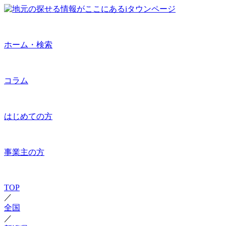
ホーム・検索
コラム
はじめての方
事業主の方
TOP
／
全国
／