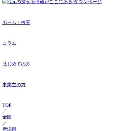
ホーム・検索
コラム
はじめての方
事業主の方
TOP
／
全国
／
新潟県