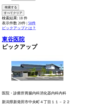
検索する
すべてクリア
検索結果:
18
件
表示件数
20件
|
50件
ピックアップとは？
東谷医院
ピックアップ
医院・診療所
胃腸内科
消化器内科
内科
新潟県新発田市中央町４丁目１１－２２