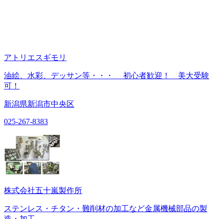
アトリエスギモリ
油絵、水彩、デッサン等・・・ 初心者歓迎！ 美大受験
可！
新潟県新潟市中央区
025-267-8383
株式会社五十嵐製作所
ステンレス・チタン・難削材の加工など金属機械部品の製
造・加工