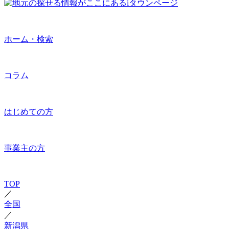
ホーム・検索
コラム
はじめての方
事業主の方
TOP
／
全国
／
新潟県