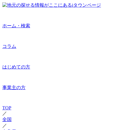
ホーム・検索
コラム
はじめての方
事業主の方
TOP
／
全国
／