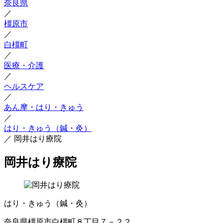
奈良県
／
橿原市
／
白橿町
／
医療・介護
／
ヘルスケア
／
あん摩・はり・きゅう
／
はり・きゅう（鍼・灸）
／
岡井はり療院
岡井はり療院
はり・きゅう（鍼・灸）
奈良県橿原市白橿町８丁目７－２２