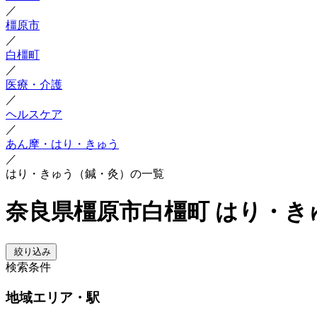
／
橿原市
／
白橿町
／
医療・介護
／
ヘルスケア
／
あん摩・はり・きゅう
／
はり・きゅう（鍼・灸）の一覧
奈良県橿原市白橿町 はり・き
絞り込み
検索条件
地域
エリア・駅