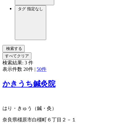
タグ
指定なし
検索する
すべてクリア
検索結果:
3
件
表示件数
20件
|
50件
かきうち鍼灸院
はり・きゅう（鍼・灸）
奈良県橿原市白橿町６丁目２－１