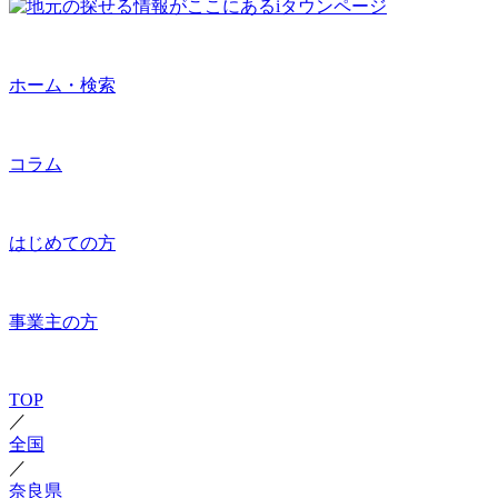
ホーム・検索
コラム
はじめての方
事業主の方
TOP
／
全国
／
奈良県