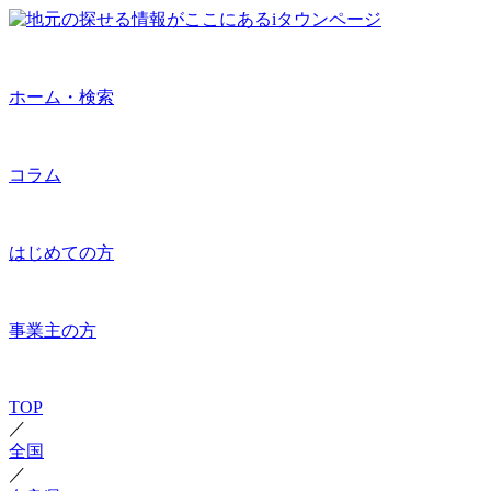
ホーム・検索
コラム
はじめての方
事業主の方
TOP
／
全国
／