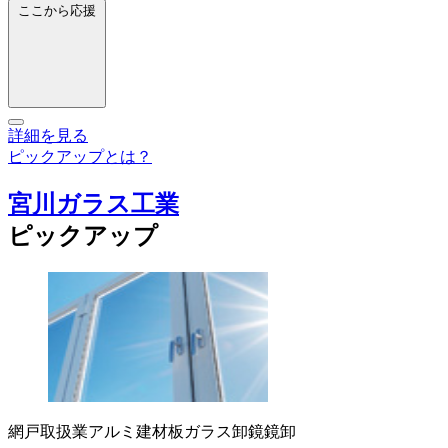
ここから応援
詳細を見る
ピックアップとは？
宮川ガラス工業
ピックアップ
網戸取扱業
アルミ建材
板ガラス卸
鏡
鏡卸