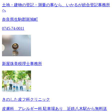
土地・建物の登記・測量の事なら、いかるが総合登記事務所
へ
奈良県生駒郡斑鳩町
0745-74-0011
新屋珠美税理士事務所
きのした皮フ科クリニック
皮膚科 アレルギー科 駐車場あり 近鉄八木駅から無料送