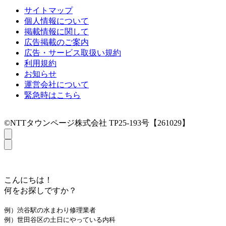
サイトマップ
個人情報について
掲載情報に関して
広告掲載のご案内
広告・サービス取扱い規約
利用規約
お知らせ
運営会社について
緊急時はこちら
©NTTタウンページ株式会社 TP25-193号【261029】
こんにちは！
何をお探しですか？
例）渋谷駅の水まわり修理業者
例）世田谷区の土日にやっている内科