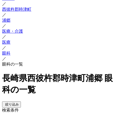
／
西彼杵郡時津町
／
浦郷
／
医療・介護
／
医療
／
眼科
／
眼科の一覧
長崎県西彼杵郡時津町浦郷 眼
科の一覧
絞り込み
検索条件