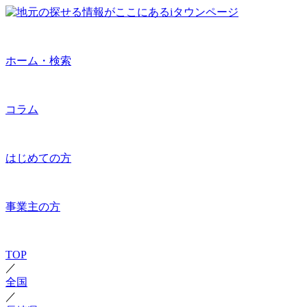
ホーム・検索
コラム
はじめての方
事業主の方
TOP
／
全国
／