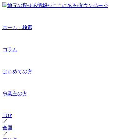
ホーム・検索
コラム
はじめての方
事業主の方
TOP
／
全国
／