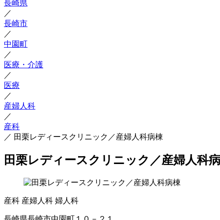
長崎県
／
長崎市
／
中園町
／
医療・介護
／
医療
／
産婦人科
／
産科
／
田栗レディースクリニック／産婦人科病棟
田栗レディースクリニック／産婦人科
産科
産婦人科
婦人科
長崎県長崎市中園町１０－２１