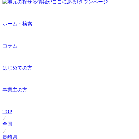
ホーム・検索
コラム
はじめての方
事業主の方
TOP
／
全国
／
長崎県