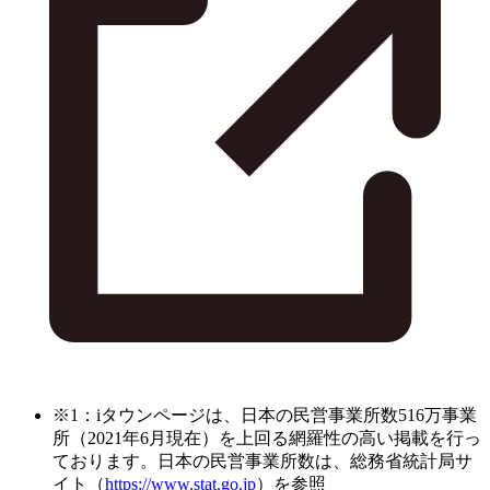
※1：iタウンページは、日本の民営事業所数516万事業
所（2021年6月現在）を上回る網羅性の高い掲載を行っ
ております。日本の民営事業所数は、総務省統計局サ
イト（
https://www.stat.go.jp
）を参照