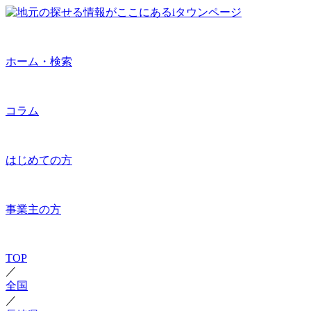
ホーム・検索
コラム
はじめての方
事業主の方
TOP
／
全国
／