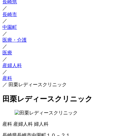
長崎県
／
長崎市
／
中園町
／
医療・介護
／
医療
／
産婦人科
／
産科
／
田栗レディースクリニック
田栗レディースクリニック
産科
産婦人科
婦人科
長崎県長崎市中園町１０－２１