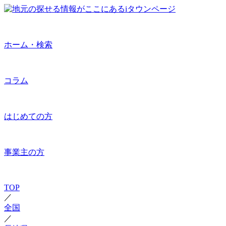
ホーム・検索
コラム
はじめての方
事業主の方
TOP
／
全国
／