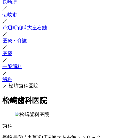
長崎県
／
壱岐市
／
芦辺町箱崎大左右触
／
医療・介護
／
医療
／
一般歯科
／
歯科
／
松嶋歯科医院
松嶋歯科医院
歯科
長崎県壱岐市芦辺町箱崎大左右触５５０－２