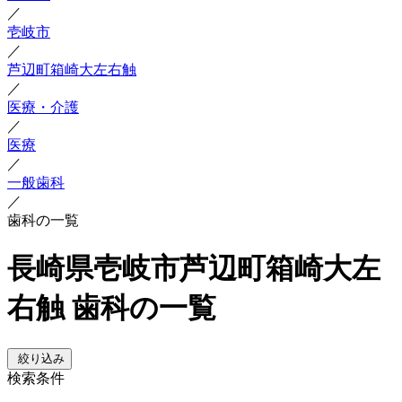
／
壱岐市
／
芦辺町箱崎大左右触
／
医療・介護
／
医療
／
一般歯科
／
歯科の一覧
長崎県壱岐市芦辺町箱崎大左
右触 歯科の一覧
絞り込み
検索条件