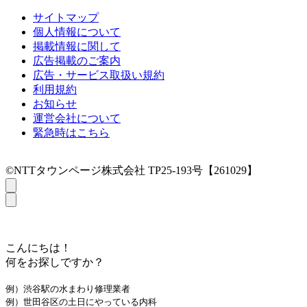
サイトマップ
個人情報について
掲載情報に関して
広告掲載のご案内
広告・サービス取扱い規約
利用規約
お知らせ
運営会社について
緊急時はこちら
©NTTタウンページ株式会社 TP25-193号【261029】
こんにちは！
何をお探しですか？
例）渋谷駅の水まわり修理業者
例）世田谷区の土日にやっている内科