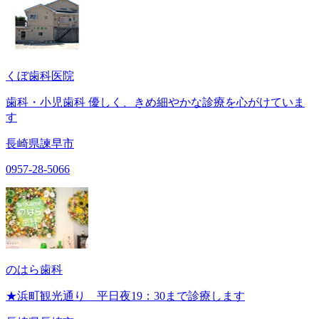
くぼ歯科医院
歯科・小児歯科 優しく、きめ細やかな診療を心がけていま
す
長崎県諫早市
0957-28-5066
のはら歯科
★浜町観光通り 平日夜19：30まで診療します