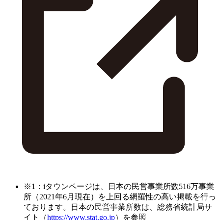
※1：iタウンページは、日本の民営事業所数516万事業
所（2021年6月現在）を上回る網羅性の高い掲載を行っ
ております。日本の民営事業所数は、総務省統計局サ
イト（
https://www.stat.go.jp
）を参照