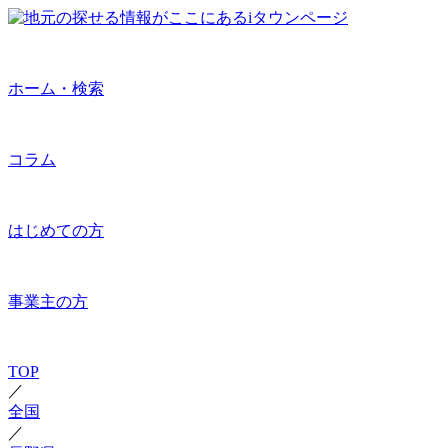
ホーム・検索
コラム
はじめての方
事業主の方
TOP
／
全国
／