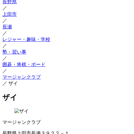
長野県
／
上田市
／
長瀬
／
レジャー・趣味・学校
／
塾・習い事
／
囲碁・将棋・ボード
／
マージャンクラブ
／
ザイ
ザイ
マージャンクラブ
長野県上田市長瀬３９２２－１