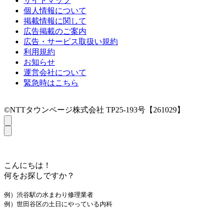
サイトマップ
個人情報について
掲載情報に関して
広告掲載のご案内
広告・サービス取扱い規約
利用規約
お知らせ
運営会社について
緊急時はこちら
©NTTタウンページ株式会社 TP25-193号【261029】
こんにちは！
何をお探しですか？
例）渋谷駅の水まわり修理業者
例）世田谷区の土日にやっている内科