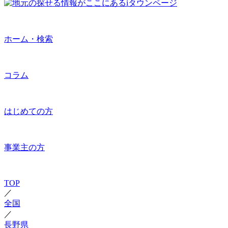
ホーム・検索
コラム
はじめての方
事業主の方
TOP
／
全国
／
長野県